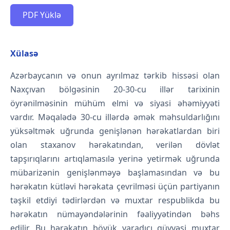
PDF Yüklə
Xülasə
Azərbaycanın və onun ayrılmaz tərkib hissəsi olan
Naxçıvan bölgəsinin 20-30-cu illər tarixinin
öyrənilməsinin mühüm elmi və siyasi əhəmiyyəti
vardır. Məqalədə 30-cu illərdə əmək məhsuldarlığını
yüksəltmək uğrunda genişlənən hərəkatlardan biri
olan staxanov hərəkatından, verilən dövlət
tapşırıqlarını artıqlamasılə yerinə yetirmək uğrunda
mübarizənin genişlənməyə başlamasından və bu
hərəkatın kütləvi hərəkata çevrilməsi üçün partiyanın
təşkil etdiyi tədirlərdən və muxtar respublikda bu
hərəkatın nümayəndələrinin fəaliyyətindən bəhs
edilir. Bu hərəkatın böyük yaradıcı qüvvəsi muxtar