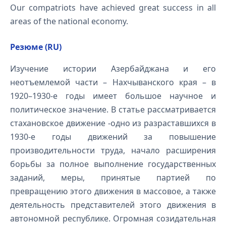
Our compatriots have achieved great success in all
areas of the national economy.
Резюме (RU)
Изучение истории Азербайджана и его
неотъемлемой части – Нахчыванского края – в
1920–1930-е годы имеет большое научное и
политическое значение. В статье рассматривается
стахановское движение -одно из разраставшихся в
1930-е годы движений за повышение
производительности труда, начало расширения
борьбы за полное выполнение государственных
заданий, меры, принятые партией по
превращению этого движения в массовое, а также
деятельность представителей этого движения в
автономной республике. Огромная созидательная