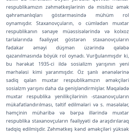
respublikamızın zəhmətkeşlərinin də misilsiz əmək
qəhrəmanlıqları göstərməsində mühüm rol
oynamışdır. Staxanovçuların, o cümlədən muxtar
respublikanın sənaye müəssisələrində və kolxoz
tarlalarında fəaliyyət göstərən staxanovçuların
fədakar əməyi düşmən üzərində qələbə
qazanılmasında böyük rol oynadı. Vurğulanmışdır ki,
bu hərəkat 1935-ci ildə sosializm yarışının yeni
mərhələsi kimi yaranmışdır. Öz şanlı ənənələrinə
sadiq qalan muxtar respublikamızın əməkçiləri
sosialzm yarışını daha da genişləndirmişlər. Məqalədə
muxtar respublika yenilikçilərinin -staxanovçuların
mükafatlandırılması, təltif edilmələri və s. məsələlər,
həmçinin müharibə və bərpa illərində muxtar
respublika staxanovçuların fəaliyyəti də araşdırılaraq
tədqiq edilmişdir. Zəhmətkeş kənd əməkçiləri yüksək