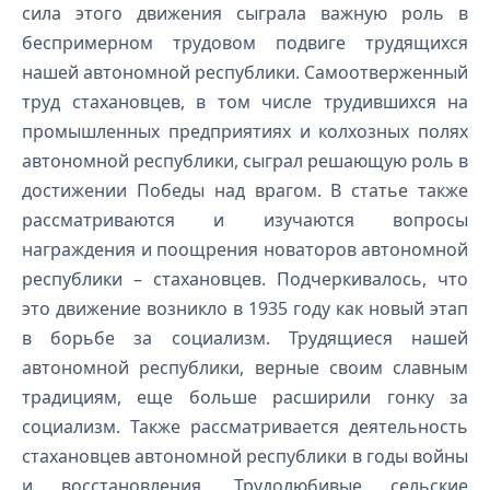
сила этого движения сыграла важную роль в
беспримерном трудовом подвиге трудящихся
нашей автономной республики. Самоотверженный
труд стахановцев, в том числе трудившихся на
промышленных предприятиях и колхозных полях
автономной республики, сыграл решающую роль в
достижении Победы над врагом. В статье также
рассматриваются и изучаются вопросы
награждения и поощрения новаторов автономной
республики – стахановцев. Подчеркивалось, что
это движение возникло в 1935 году как новый этап
в борьбе за социализм. Трудящиеся нашей
автономной республики, верные своим славным
традициям, еще больше расширили гонку за
социализм. Также рассматривается деятельность
стахановцев автономной республики в годы войны
и восстановления. Трудолюбивые сельские