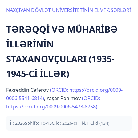
NAXÇIVAN DÖVLƏT UNİVERSİTETİNİN ELMİ ƏSƏRLƏRİ
TƏRƏQQİ VƏ MÜHARİBƏ
İLLƏRİNİN
STAXANOVÇULARI (1935-
1945-Cİ İLLƏR)
Fəxrəddin Cəfərov
(ORCID: https://orcid.org/0009-
0006-5541-6814)
,
Yaşar Rəhimov
(ORCID:
https://orcid.org/0009-0006-5473-8758)
İl: 2026
Səhifə: 10-15
Cild: 2026-cı il №1 Cild (134)