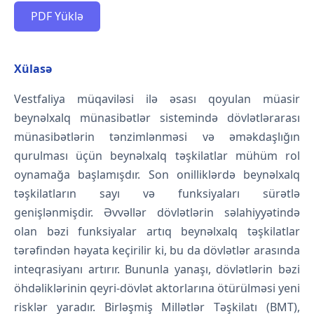
PDF Yüklə
Xülasə
Vestfaliya müqaviləsi ilə əsası qoyulan müasir
beynəlxalq münasibətlər sistemində dövlətlərarası
münasibətlərin tənzimlənməsi və əməkdaşlığın
qurulması üçün beynəlxalq təşkilatlar mühüm rol
oynamağa başlamışdır. Son onilliklərdə beynəlxalq
təşkilatların sayı və funksiyaları sürətlə
genişlənmişdir. Əvvəllər dövlətlərin səlahiyyətində
olan bəzi funksiyalar artıq beynəlxalq təşkilatlar
tərəfindən həyata keçirilir ki, bu da dövlətlər arasında
inteqrasiyanı artırır. Bununla yanaşı, dövlətlərin bəzi
öhdəliklərinin qeyri-dövlət aktorlarına ötürülməsi yeni
risklər yaradır. Birləşmiş Millətlər Təşkilatı (BMT),