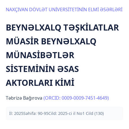
NAXÇIVAN DÖVLƏT UNİVERSİTETİNİN ELMİ ƏSƏRLƏRİ
BEYNƏLXALQ TƏŞKİLATLAR
MÜASİR BEYNƏLXALQ
MÜNASİBƏTLƏR
SİSTEMİNİN ƏSAS
AKTORLARI KİMİ
Təbrizə Bağırova
(ORCID: 0009-0009-7451-4649)
İl: 2025
Səhifə: 90-95
Cild: 2025-ci il No1 Cild (130)