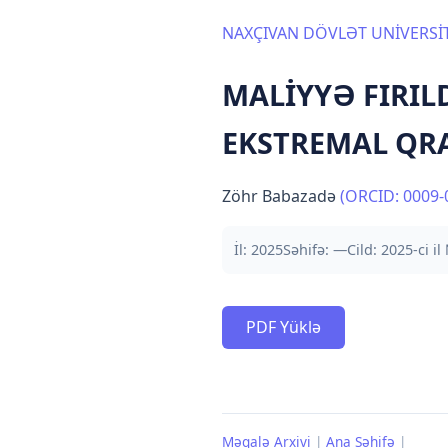
NAXÇIVAN DÖVLƏT UNİVERSİT
MALİYYƏ FIRIL
EKSTREMAL QR
Zöhr Babazadə
(ORCID: 0009-
İl: 2025
Səhifə: —
Cild: 2025-ci il
PDF Yüklə
Məqalə Arxivi
|
Ana Səhifə
|