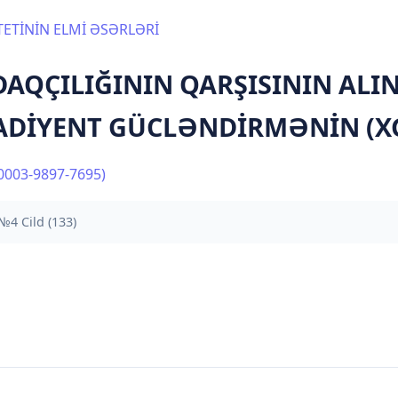
ETİNİN ELMİ ƏSƏRLƏRİ
DAQÇILIĞININ QARŞISININ AL
ADİYENT GÜCLƏNDİRMƏNİN (X
0003-9897-7695)
 №4 Cild (133)