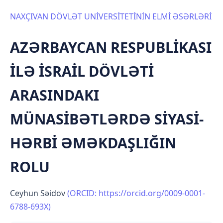
NAXÇIVAN DÖVLƏT UNİVERSİTETİNİN ELMİ ƏSƏRLƏRİ
AZƏRBAYCAN RESPUBLİKASI
İLƏ İSRAİL DÖVLƏTİ
ARASINDAKI
MÜNASİBƏTLƏRDƏ SİYASİ-
HƏRBİ ƏMƏKDAŞLIĞIN
ROLU
Ceyhun Səidov
(ORCID: https://orcid.org/0009-0001-
6788-693X)