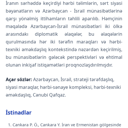
İranın sərhəddə keçirdiyi hərbi təlimlərin, sərt siyasi
bəyanatların və Azərbaycan - İsrail münasibətlərinə
qarşı yönəlmiş ittihamların təhlili aparılıb. Həmçinin
məqalədə Azərbaycan-İsrail münasibətləri iki ölkə
arasındakı diplomatik əlaqələr, bu əlaqələrin
qurulmasında hər iki tərəfin maraqları və hərbi-
texniki əməkdaşlıq kontekstində nəzərdən keçirilmiş,
bu münasibətlərin gələcək perspektivləri və ehtimal
olunan inkişaf istiqamətləri proqnozlaşdırılmışdır.
Açar sözlər:
Azərbaycan, İsrail, strateji tərəfdaşlıq,
siyasi maraqlar, hərbi-sənaye kompleksi, hərbi-texniki
əməkdaşlıq, Cənubi Qafqaz.
İstinadlar
Cankara P. Ö., Cankara Y. İran ve Ermenistan gölgesinde