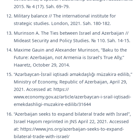
2015. № 4 (17). Səh. 69–79.
Military balance // The international institute for
strategic studies. London, 2021. Səh. 180-182.
Murinson А. The Ties between Israel and Azerbaijan //
Mideast Security and Policy Studies. № 110. Səh. 14-15.
Maxime Gauin and Alexander Murinson, “Baku to the
Future: Azerbaijan, not Armenia is Israel’s True Ally,”
Haaretz, October 29, 2014.
“Azərbaycan-İsrail iqtisadi əməkdaşlığı müzakirə edilib,”
Ministry of Economy, Republic of Azerbaijan, April 29,
2021. Accessed at: https://
www.economy.gov.az/article/azerbaycan-i-srail-iqtisadi-
emekdashligi-muzakire-edilib/31644
“Azerbaijan seeks to expand bilateral trade with Israel”,
Israel Hayom reprinted in JNS April 22, 2021. Accessed
at: https://www.jns.org/azerbaijan-seeks-to-expand-
bilateral-trade-with-israel/