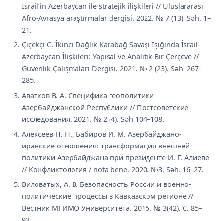
İsrail’in Azerbaycan ile stratejik ilişkileri // Uluslararası
Afro-Avrasya araştırmalar dergisi. 2022. № 7 (13). Səh. 1–
21.
Çiçekçi С. İkinci Dağlık Karabağ Savaşı Işığında İsrail-
Azerbaycan İlişkileri: Yapısal ve Analitik Bir Çerçeve //
Güvenlik Çalışmaları Dergisi. 2021. № 2 (23). Səh. 267-
285.
Аватков В. А. Специфика геополитики
Азербайджанской Республики // Постсоветские
исследования. 2021. № 2 (4). Səh 104–108.
Алексеев Н. Н., Бабиров И. М. Азербайджано-
иранские отношения: трансформация внешней
политики Азербайджана при президенте И. Г. Алиеве
// Конфликтология / nota bene. 2020. №3. Səh. 16–27.
Виловатых, А. В. Безопасность России и военно-
политические процессы в Кавказском регионе //
Вестник МГИМО Университета. 2015. № 3(42). С. 85–
93.