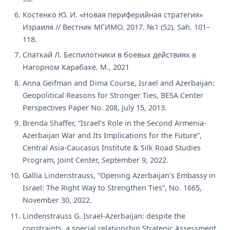
Костенко Ю. И. «Новая периферийная стратегия»
Израиля // Вестник МГИМО. 2017. №1 (52). Səh. 101–
118.
Спаткай Л. Беспилотники в боевых действиях в
Нагорном Карабахе. М., 2021
Anna Geifman and Dima Course, Israel and Azerbaijan:
Geopolitical Reasons for Stronger Ties, BESA Center
Perspectives Paper No. 208, July 15, 2013.
Brenda Shaffer, “Israel’s Role in the Second Armenia-
Azerbaijan War and Its Implications for the Future”,
Central Asia-Caucasus Institute & Silk Road Studies
Program, Joint Center, September 9, 2022.
Gallia Lindenstrauss, “Opening Azerbaijan’s Embassy in
Israel: The Right Way to Strengthen Ties”, No. 1665,
November 30, 2022.
Lindenstrauss G. Israel-Azerbaijan: despite the
constraints, a special relationship Strategic Assessment.