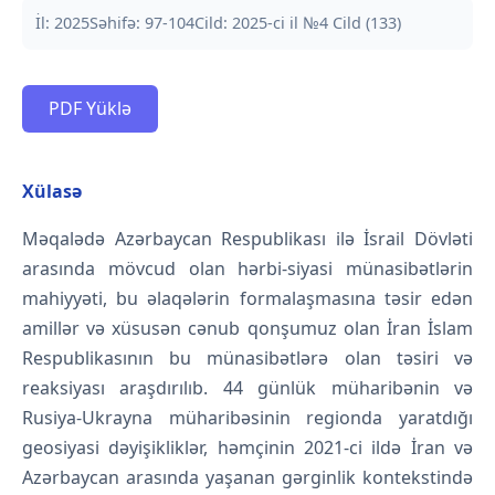
İl: 2025
Səhifə: 97-104
Cild: 2025-ci il №4 Cild (133)
PDF Yüklə
Xülasə
Məqalədə Azərbaycan Respublikası ilə İsrail Dövləti
arasında mövcud olan hərbi-siyasi münasibətlərin
mahiyyəti, bu əlaqələrin formalaşmasına təsir edən
amillər və xüsusən cənub qonşumuz olan İran İslam
Respublikasının bu münasibətlərə olan təsiri və
reaksiyası araşdırılıb. 44 günlük müharibənin və
Rusiya-Ukrayna müharibəsinin regionda yaratdığı
geosiyasi dəyişikliklər, həmçinin 2021-ci ildə İran və
Azərbaycan arasında yaşanan gərginlik kontekstində