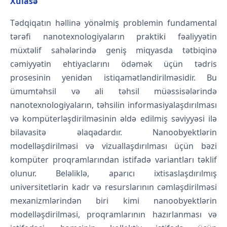
Xülasə
Tədqiqatın həllinə yönəlmiş problemin fundamental
tərəfi nanotexnologiyaların praktiki fəaliyyətin
müxtəlif sahələrində geniş miqyasda tətbiqinə
cəmiyyətin ehtiyaclarını ödəmək üçün tədris
prosesinin yenidən istiqamətləndirilməsidir. Bu
ümumtəhsil və ali təhsil müəssisələrində
nanotexnologiyaların, təhsilin informasiyalaşdırılması
və kompüterləşdirilməsinin əldə edilmiş səviyyəsi ilə
bilavasitə əlaqədardır. Nanoobyektlərin
modelləşdirilməsi və vizuallaşdırılması üçün bəzi
kompüter proqramlarından istifadə variantları təklif
olunur. Beləliklə, aparıcı ixtisaslaşdırılmış
universitetlərin kadr və resurslarının cəmləşdirilməsi
mexanizmlərindən biri kimi nanoobyektlərin
modelləşdirilməsi, proqramlarının hazırlanması və