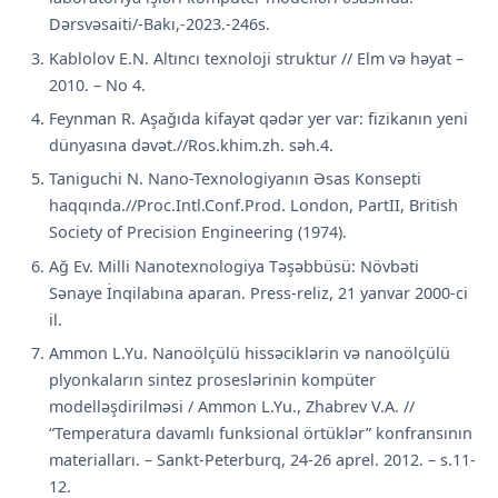
Dərsvəsaiti/-Bakı,-2023.-246s.
Kablolov E.N. Altıncı texnoloji struktur // Elm və həyat –
2010. – No 4.
Feynman R. Aşağıda kifayət qədər yer var: fizikanın yeni
dünyasına dəvət.//Ros.khim.zh. səh.4.
Taniguchi N. Nano-Texnologiyanın Əsas Konsepti
haqqında.//Proc.Intl.Conf.Prod. London, PartII, British
Society of Precision Engineering (1974).
Ağ Ev. Milli Nanotexnologiya Təşəbbüsü: Növbəti
Sənaye İnqilabına aparan. Press-reliz, 21 yanvar 2000-ci
il.
Ammon L.Yu. Nanoölçülü hissəciklərin və nanoölçülü
plyonkaların sintez proseslərinin kompüter
modelləşdirilməsi / Ammon L.Yu., Zhabrev V.A. //
“Temperatura davamlı funksional örtüklər” konfransının
materialları. – Sankt-Peterburq, 24-26 aprel. 2012. – s.11-
12.