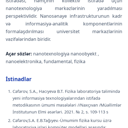
istifadəsi, həmçinin kollektiv istifadə üçün
nanotexnologiya mərkəzlərinin yaradılması
perspektivlidir. Nanosənaye infrastrukturunun kadr
və informasiya-analitik komponentlərinin
formalaşdırılması universitet mərkəzlərinin
vəzifələrindən biridir.
Açar sözlər:
nanotexnologiya nanoobyekt ,
nanoelektronika, fundamental, fizika
İstinadlar
Cəfərov, S.A., Hacıyeva B.T. Fizika laboratoriya təlimində
yeni informasiya texnologiyalarından istifadə
metodikasının ümumi məsələləri //Naxçıvan /Müəllimlər
İnstitutunun Elmi əsərləri. 2021. № 2, s. 109-113 s
Cəfərov,S.A. E.B.Tağıyev.-Ümumim fizika kursu üzrə
laboratoriya işləri kompüter modelləri əsasında: