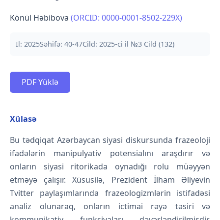
Könül Həbibova
(ORCID: 0000-0001-8502-229X)
İl: 2025
Səhifə: 40-47
Cild: 2025-ci il №3 Cild (132)
PDF Yüklə
Xülasə
Bu tədqiqat Azərbaycan siyasi diskursunda frazeoloji
ifadələrin manipulyativ potensialını araşdırır və
onların siyasi ritorikada oynadığı rolu müəyyən
etməyə çalışır. Xüsusilə, Prezident İlham Əliyevin
Tvitter paylaşımlarında frazeologizmlərin istifadəsi
analiz olunaraq, onların ictimai rəyə təsiri və
kommunikativ funksiyaları dəyərləndirilmişdir.