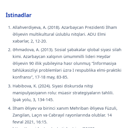
İstinadlar
Allahverdiyeva, A. (2018). Azərbaycan Prezidenti İlham
Əliyevin multikultural üslublu nitqləri. ADU Elmi
xəbərlər, 2, 12-20.
Əhmədova, A. (2013). Sosial şəbəkələr qlobal siyasi silah
kimi. Azərbaycan xalqının ümummilli lideri Heydər
Əliyevin 90 illik yubileyinə həsr olunmuş “İnformasiya
təhlükəsizliyi problemləri üzrə I respublika elmi-praktiki
konfransı”, 17-18 may, 83-85.
Həbibova, K. (2024). Siyasi diskursda nitqi
manipulyasiyanın rolu: müasir strategiyaların təhlili.
İpək yolu, 3, 134-145.
İlham Əliyev və birinci xanım Mehriban Əliyeva Füzuli,
Zəngilan, Laçın və Cəbrayıl rayonlarında olublar. 14
fevral 2021, 16:15.