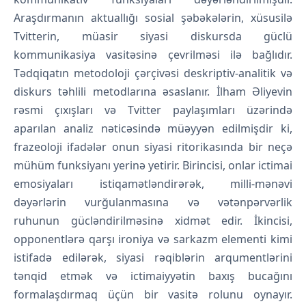
Araşdırmanın aktuallığı sosial şəbəkələrin, xüsusilə
Tvitterin, müasir siyasi diskursda güclü
kommunikasiya vasitəsinə çevrilməsi ilə bağlıdır.
Tədqiqatın metodoloji çərçivəsi deskriptiv-analitik və
diskurs təhlili metodlarına əsaslanır. İlham Əliyevin
rəsmi çıxışları və Tvitter paylaşımları üzərində
aparılan analiz nəticəsində müəyyən edilmişdir ki,
frazeoloji ifadələr onun siyasi ritorikasında bir neçə
mühüm funksiyanı yerinə yetirir. Birincisi, onlar ictimai
emosiyaları istiqamətləndirərək, milli-mənəvi
dəyərlərin vurğulanmasına və vətənpərvərlik
ruhunun gücləndirilməsinə xidmət edir. İkincisi,
opponentlərə qarşı ironiya və sarkazm elementi kimi
istifadə edilərək, siyasi rəqiblərin arqumentlərini
tənqid etmək və ictimaiyyətin baxış bucağını
formalaşdırmaq üçün bir vasitə rolunu oynayır.