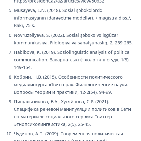
https://president.az/az/articles/view/50632
Musayeva, L.N. (2018). Sosial şəbəkələrdə
informasiyanın idarəəetmə modelləri. / magistra diss./,
Bakı, 75 s.
Novruzəliyeva, S. (2022). Sosial şəbəkə və işğüzar
kommunikasiya. Filologiya və sənətşünaslıq, 2, 259-265.
Habibova, K. (2019). Sosiolinguistic analysis of political
communication. Закарпатські філологічні студії, 1(8),
149-154.
Кобрин, Н.В. (2015). Особенности политического
медиадискурса «Твиттера». Филологические науки.
Вопросы теории и практики, 12-2(54), 94-99.
Пищальникова, В.А., Хусяйнова, С.Р. (2021).
Специфика речевой манипуляции политиков в Сети
на материале социального сервиса Твиттер.
Этнопсихолингвистика, 2(5), 25-45.
Чудинов, А.П. (2009). Современная политическая