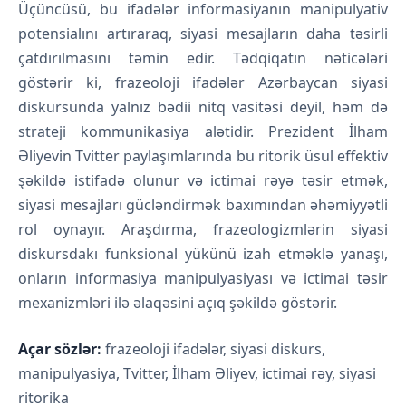
Üçüncüsü, bu ifadələr informasiyanın manipulyativ
potensialını artıraraq, siyasi mesajların daha təsirli
çatdırılmasını təmin edir. Tədqiqatın nəticələri
göstərir ki, frazeoloji ifadələr Azərbaycan siyasi
diskursunda yalnız bədii nitq vasitəsi deyil, həm də
strateji kommunikasiya alətidir. Prezident İlham
Əliyevin Tvitter paylaşımlarında bu ritorik üsul effektiv
şəkildə istifadə olunur və ictimai rəyə təsir etmək,
siyasi mesajları gücləndirmək baxımından əhəmiyyətli
rol oynayır. Araşdırma, frazeologizmlərin siyasi
diskursdakı funksional yükünü izah etməklə yanaşı,
onların informasiya manipulyasiyası və ictimai təsir
mexanizmləri ilə əlaqəsini açıq şəkildə göstərir.
Açar sözlər:
frazeoloji ifadələr, siyasi diskurs,
manipulyasiya, Tvitter, İlham Əliyev, ictimai rəy, siyasi
ritorika