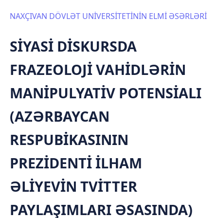
NAXÇIVAN DÖVLƏT UNİVERSİTETİNİN ELMİ ƏSƏRLƏRİ
SİYASİ DİSKURSDA
FRAZEOLOJİ VAHİDLƏRİN
MANİPULYATİV POTENSİALI
(AZƏRBAYCAN
RESPUBİKASININ
PREZİDENTİ İLHAM
ƏLİYEVİN TVİTTER
PAYLAŞIMLARI ƏSASINDA)