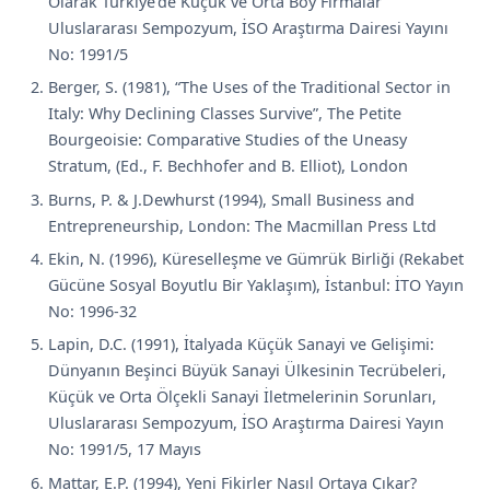
Olarak Türkiye’de Küçük ve Orta Boy Firmalar”
Uluslararası Sempozyum, İSO Araştırma Dairesi Yayını
No: 1991/5
Berger, S. (1981), “The Uses of the Traditional Sector in
Italy: Why Declining Classes Survive”, The Petite
Bourgeoisie: Comparative Studies of the Uneasy
Stratum, (Ed., F. Bechhofer and B. Elliot), London
Burns, P. & J.Dewhurst (1994), Small Business and
Entrepreneurship, London: The Macmillan Press Ltd
Ekin, N. (1996), Küreselleşme ve Gümrük Birliği (Rekabet
Gücüne Sosyal Boyutlu Bir Yaklaşım), İstanbul: İTO Yayın
No: 1996-32
Lapin, D.C. (1991), İtalyada Küçük Sanayi ve Gelişimi:
Dünyanın Beşinci Büyük Sanayi Ülkesinin Tecrübeleri,
Küçük ve Orta Ölçekli Sanayi İletmelerinin Sorunları,
Uluslararası Sempozyum, İSO Araştırma Dairesi Yayın
No: 1991/5, 17 Mayıs
Mattar, E.P. (1994), Yeni Fikirler Nasıl Ortaya Çıkar?