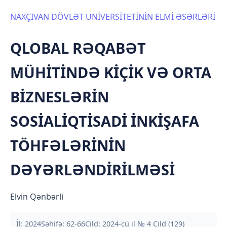
NAXÇIVAN DÖVLƏT UNİVERSİTETİNİN ELMİ ƏSƏRLƏRİ
QLOBAL RƏQABƏT
MÜHİTİNDƏ KİÇİK VƏ ORTA
BİZNESLƏRİN
SOSİALİQTİSADİ İNKİŞAFA
TÖHFƏLƏRİNİN
DƏYƏRLƏNDİRİLMƏSİ
Elvin Qənbərli
İl: 2024
Səhifə: 62-66
Cild: 2024-cü il № 4 Cild (129)