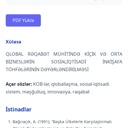
PDF Yüklə
Xülasə
QLOBAL RƏQABƏT MÜHİTİNDƏ KİÇİK VƏ ORTA
BİZNESLƏRİN SOSİALİQTİSADİ İNKİŞAFA
TÖHFƏLƏRİNİN DƏYƏRLƏNDİRİLMƏSİ
Açar sözlər:
KOB-lar, qloballaşma, sosial-iqtisadi
sistem, məşğulluq, innovasiya, rəqabət
İstinadlar
Bağrıaçık, A. (1991); “Başka Ülkelerle Karşılaştırmalı