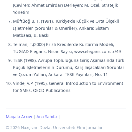
(Çeviren: Ahmet Emirdar) Derleyen: M. Özel, Stratejik
Yönetim
Müftüoğlu, T. (1991), Türkiye’de Küçük ve Orta Ölçekli
İşletmeler, (Sorunlar & Öneriler), Ankara: Sistem
Matbaası, II. Baskı
Telman, T.(2000) Krizli Kredilerde Kurtarma Modeli,
TÜGİAD Elegans, Nisan Sayısı, www.elegans.com.tr/49
TESK (1998), Avrupa Topluluğuna Giriş Aşamasında Türk
Küçük İşletmelerinin Durumu, Karşılaşacakları Sorunlar
ve Çözüm Yolları, Ankara: TESK Yayınları, No: 11
Vinde, V.P. (1995), General Introduction to Environment
for SMEs, OECD Publications
Məqalə Arxivi
|
Ana Səhifə
|
© 2026 Naxçıvan Dövlət Universiteti Elmi Jurnallar