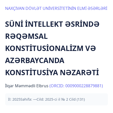
NAXÇIVAN DÖVLƏT UNİVERSİTETİNİN ELMİ ƏSƏRLƏRİ
SÜNİ İNTELLEKT ƏSRİNDƏ
RƏQƏMSAL
KONSTİTUSİONALİZM VƏ
AZƏRBAYCANDA
KONSTİTUSİYA NƏZARƏTİ
İlqar Məmmədli Elbrus
(ORCID: 0009000228879881)
İl: 2025
Səhifə: —
Cild: 2025-ci il № 2 Cild (131)