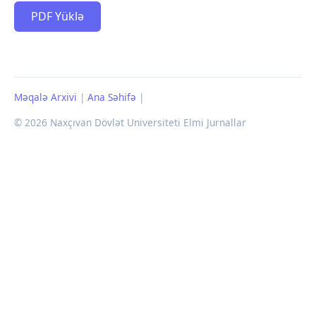
PDF Yüklə
Məqalə Arxivi
|
Ana Səhifə
|
© 2026 Naxçıvan Dövlət Universiteti Elmi Jurnallar