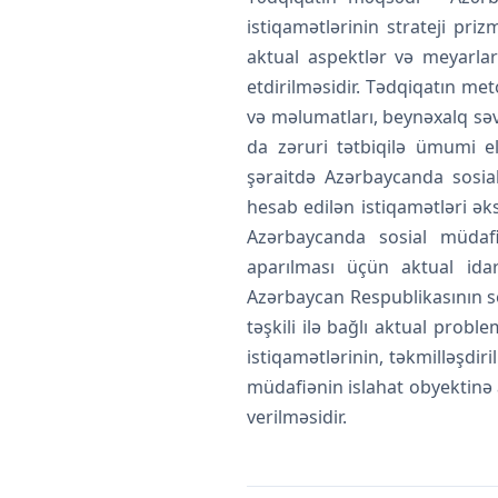
istiqamətlərinin strateji pri
aktual aspektlər və meyarlar
etdirilməsidir. Tədqiqatın met
və məlumatları, beynəxalq səv
da zəruri tətbiqilə ümumi el
şəraitdə Azərbaycanda sosial
hesab edilən istiqamətləri ək
Azərbaycanda sosial müdafiə
aparılması üçün aktual idar
Azərbaycan Respublikasının s
təşkili ilə bağlı aktual pro
istiqamətlərinin, təkmilləşdi
müdafiənin islahat obyektinə 
verilməsidir.