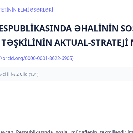
ETİNİN ELMİ ƏSƏRLƏRİ
ESPUBLİKASINDA ƏHALİNİN SO
TƏŞKİLİNİN AKTUAL-STRATEJ
//orcid.org/0000-0001-8622-6905)
-ci il № 2 Cild (131)
ycan Respublikasında sosial müdafiənin təkmilləşdirilm