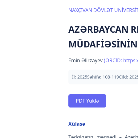
NAXÇIVAN DÖVLƏT UNİVERSİT
AZƏRBAYCAN R
MÜDAFİƏSİNİN 
Emin Əlirzayev
(ORCID: https:
İl: 2025
Səhifə: 108-119
Cild: 2025
PDF Yüklə
Xülasə
Tədqiqatın məqsədi – Azərba