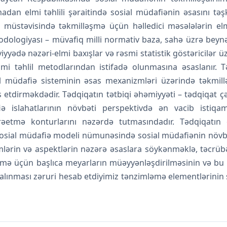
zmadan elmi təhlili şəraitində sosial müdafiənin əsasını təş
 müstəvisində təkmilləşmə üçün həlledici məsələlərin elm
odologiyası – müvafiq milli normativ baza, sahə üzrə beynəl
iyyədə nəzəri-elmi baxışlar və rəsmi statistik göstəricilər 
mi təhlil metodlarından istifadə olunmasına əsaslanır. T
 müdafiə sisteminin əsas mexanizmləri üzərində təkmillə
s etdirməkdədir. Tədqiqatın tətbiqi əhəmiyyəti – tədqiqat çə
 islahatlarının növbəti perspektivdə ən vacib istiqamə
əetmə konturlarını nəzərdə tutmasındadır. Tədqiqatın ori
osial müdafiə modeli nümunəsində sosial müdafiənin növbət
blemlərin və aspektlərin nəzərə əsaslara söykənməklə, təcr
rilmə üçün başlıca meyarların müəyyənləşdirilməsinin və bu 
alınması zəruri hesab etdiyimiz tənzimləmə elementlərinin 