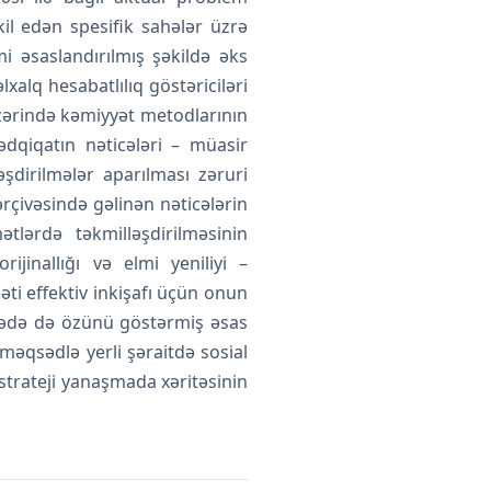
kil edən spesifik sahələr üzrə
i əsaslandırılmış şəkildə əks
xalq hesabatlılıq göstəriciləri
üzərində kəmiyyət metodlarının
ədqiqatın nəticələri – müasir
şdirilmələr aparılması zəruri
rçivəsində gəlinən nəticələrin
tlərdə təkmilləşdirilməsinin
jinallığı və elmi yeniliyi –
i effektiv inkişafı üçün onun
übədə də özünü göstərmiş əsas
məqsədlə yerli şəraitdə sosial
strateji yanaşmada xəritəsinin