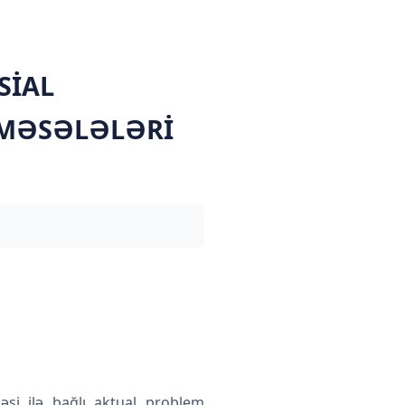
SİAL
İ MƏSƏLƏLƏRİ
əsi ilə bağlı aktual problem